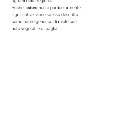
agrumi della regione.
Anche l’
odore
non è particolarmente
significativo: viene spesso descritto
come odore generico di miele con
note vegetali e di paglia.
Il miele di sulla ha un potere
dolcificante inferiore a quello di
mieli come l’acacia e ha una
concentrazione molto alta di
fruttosio. È anche ricco
di
ferro
,
rame
,
zinco
,
magnesio
e
ma
nganese
, il che lo rende un ottimo
alleato per atleti e sportivi. Sono
anche presenti vitamina A, C e
alcune del gruppo B. Il miele di sulla
apporta numerosi benefici al nostro
organismo. Ha un
effetto
depurativo
e
disintossicante
,