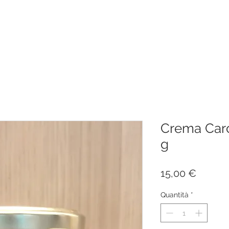
Crema Carci
g
Prezzo
15,00 €
Quantità
*