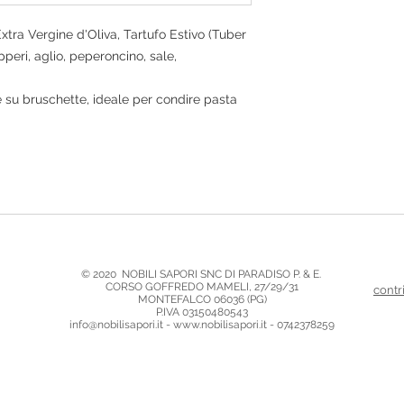
xtra Vergine d'Oliva, Tartufo Estivo (Tuber
pperi, aglio, peperoncino, sale,
e su bruschette, ideale per condire pasta
© 2020 ​ NOBILI SAPORI SNC DI PARADISO P. & E.
CORSO GOFFREDO MAMELI, 27/29/31
contr
MONTEFALCO 06036 (PG)
P.IVA 03150480543
info@nobilisapori.it - www.nobilisapori.it - 0742378259