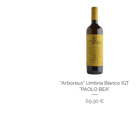
"Arboreus" Umbria Bianco IGT
Vista rapida
"PAOLO BEA"
Prezzo
69,90 €