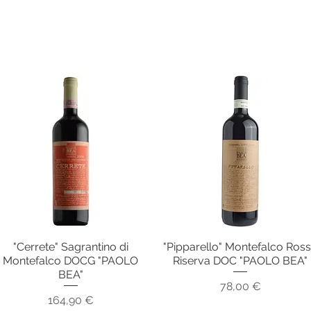
"Cerrete" Sagrantino di
"Pipparello" Montefalco Ros
Vista rapida
Vista rapida
Montefalco DOCG "PAOLO
Riserva DOC "PAOLO BEA"
BEA"
Prezzo
78,00 €
Prezzo
164,90 €