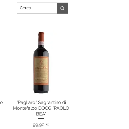
so
"Pagliaro" Sagrantino di
Vista rapida
Montefalco DOCG "PAOLO
BEA"
Prezzo
99,90 €