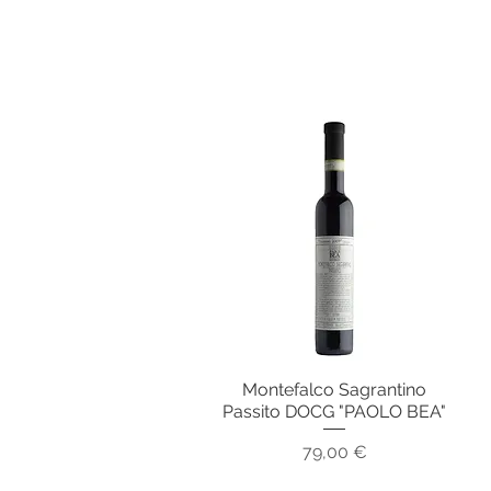
Montefalco Sagrantino
Vista rapida
Passito DOCG "PAOLO BEA"
Prezzo
79,00 €