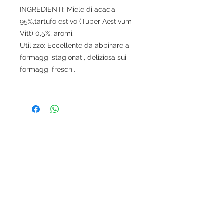
INGREDIENTI: Miele di acacia
95%,tartufo estivo (Tuber Aestivum
Vitt) 0,5%, aromi.
Utilizzo: Eccellente da abbinare a
formaggi stagionati, deliziosa sui
formaggi freschi.
© 2020 ​ NOBILI SAPORI SNC DI PARADISO P. & E.
CORSO GOFFREDO MAMELI, 27/29/31
MONTEFALCO 06036 (PG)
P.IVA 03150480543
info@nobilisapori.it - www.nobilisapori.it -
0742378259
contributi pubblici