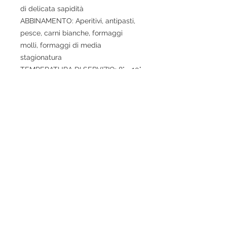
di delicata sapidità
ABBINAMENTO: Aperitivi, antipasti,
pesce, carni bianche, formaggi
molli, formaggi di media
stagionatura
TEMPERATURA DI SERVIZIO: 8° - 10°
© 2020 ​ NOBILI SAPORI SNC DI PARADISO P. & E.
CORSO GOFFREDO MAMELI, 27/29/31
MONTEFALCO 06036 (PG)
P.IVA 03150480543
info@nobilisapori.it - www.nobilisapori.it -
0742378259
contributi pubblici
Trasparenza