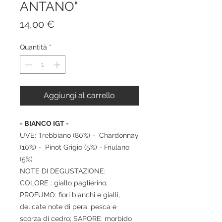
ANTANO"
Prezzo
14,00 €
Quantità
*
Aggiungi al carrello
- BIANCO IGT -
UVE: Trebbiano (80%) - Chardonnay
(10%) - Pinot Grigio (5%) - Friulano
(5%)
NOTE DI DEGUSTAZIONE:
COLORE : giallo paglierino;
PROFUMO: fiori bianchi e gialli,
delicate note di pera, pesca e
scorza di cedro; SAPORE: morbido