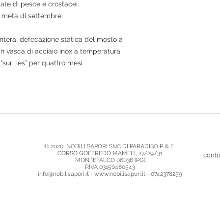
liate di pesce e crostacei.
 metà di settembre.
intera, defecazione statica del mosto a
in vasca di acciaio inox a temperatura
“sur lies” per quattro mesi.
© 2020 ​ NOBILI SAPORI SNC DI PARADISO P. & E.
CORSO GOFFREDO MAMELI, 27/29/31
contr
MONTEFALCO 06036 (PG)
P.IVA 03150480543
info@nobilisapori.it - www.nobilisapori.it - 0742378259