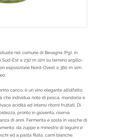
situate nel comune di Bevagna (Pg), in
 Sud-Est a 230 m slm su terreno argillo-
 con esposizione Nord-Ovest a 360 m slm
eo.
erino carico, è un vino elegante all’olfatto,
à che individua note di pesca, mandorla e
vace acidità ed intensi ritorni fruttati. Di
bidezza, pronto in gioventù, riserva
anza di anni. Fermenta e sosta in vasche di
namento: da zuppe e minestre di legumi e
eschi ed a pasta filata, carni bianche.