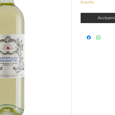
Esaurito
Avvisami