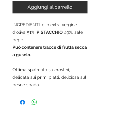
Aggiungi al carrello
INGREDIENTI: olio extra vergine
d'oliva 51%,
PISTACCHIO
49%, sale
pepe.
Può contenere tracce di frutta secca
a guscio.
Ottima spalmata su crostini,
delicata sui primi piatti, deliziosa sul
pesce spada.
© 2020 ​ NOBILI SAPORI SNC DI PARADISO P. & E.
CORSO GOFFREDO MAMELI, 27/29/31