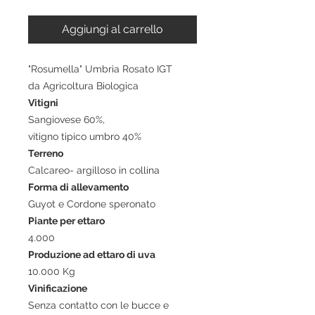
Aggiungi al carrello
"Rosumella" Umbria Rosato IGT
da Agricoltura Biologica
Vitigni
Sangiovese 60%,
vitigno tipico umbro 40%
Terreno
Calcareo- argilloso in collina
Forma di allevamento
Guyot e Cordone speronato
Piante per ettaro
4.000
Produzione ad ettaro di uva
10.000 Kg
Vinificazione
Senza contatto con le bucce e