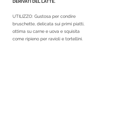
DERIVATI DEL LATTE.
UTILIZZO: Gustosa per condire
bruschette, delicata sui primi piatti,
ottima su carne e uova e squisita
come ripieno per ravioli e tortellini.
© 2020 ​ NOBILI SAPORI SNC DI PARADISO P. & E.
CORSO GOFFREDO MAMELI, 27/29/31
MONTEFALCO 06036 (PG)
P.IVA 03150480543
info@nobilisapori.it - www.nobilisapori.it -
0742378259
contributi pubblici